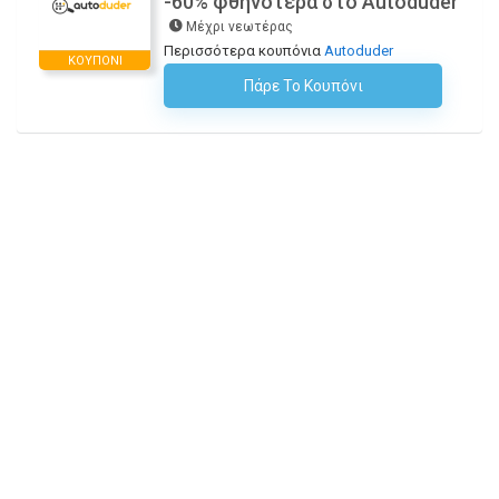
-60% φθηνότερα στο Autoduder
Μέχρι νεωτέρας
Περισσότερα κουπόνια
Autoduder
ΚΟΥΠΌΝΙ
Πάρε Το Κουπόνι
H Έκπτωση Εφαρμόζεται Αυτόματα Στο Καλάθι Αγορών!