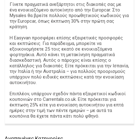
Γίνετε πραγματικά ανεξάρτητοι στις διακοπές σας με
ένα ενοικιαζόμενο αυτοκίνητο από την Europcar. Στο
Mysales θα βρείτε πολλούς προωθητικούς κωδικούς για
την Europcar, όπως έκπτωση 30% στην πρώτη σας
κράτηση.
Η Easyvan προσφέρει επίσης εξαιρετικές προσφορές
και εκπτώσεις. Για παράδειγμα, μπορείτε να
εξοικονομήσετε 25 τοις εκατό σε ενοικιαζόμενα
φορτηγάκια. Αυτό κάνει τη μετακίνηση πραγματικά
διασκεδαστική. Αυτός ο πάροχος είναι επίσης ο
κατάλληλος για διακοπές. Είτε πρόκειται για την Ισπανία,
την Ιταλία ή την Αυστραλία – για πολλούς προορισμούς
υπάρχουν πολύ ειδικές εκπτώσεις κατά την ενοικίαση
αυτοκινήτου.
Επιπλέον, υπάρχουν σχεδόν πάντα εξαιρετικοί κωδικοί
κουπονιών στο Carrentals.co.uk. Είτε πρόκειται για
έκπτωση 25% είτε για ενοικίαση αυτοκινήτου για επτά
ημέρες στην τιμή των πέντε ημερών – με αυτά τα
κουπόνια θα έχετε πάντα κάτι πολύ φθηνό.
Aγαπημένες Κατηγορίες