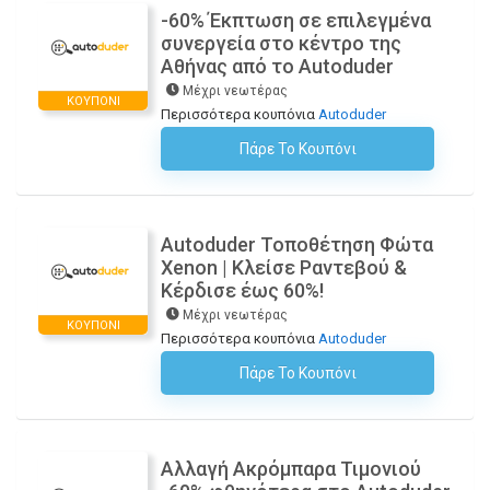
-60% Έκπτωση σε επιλεγμένα
συνεργεία στο κέντρο της
Αθήνας από το Autoduder
Μέχρι νεωτέρας
ΚΟΥΠΌΝΙ
Περισσότερα κουπόνια
Autoduder
Πάρε Το Κουπόνι
H Έκπτωση Εφαρμόζεται Αυτόματα Στο Καλάθι Αγορών!
Autoduder Τοποθέτηση Φώτα
Xenon | Κλείσε Ραντεβού &
Κέρδισε έως 60%!
Μέχρι νεωτέρας
ΚΟΥΠΌΝΙ
Περισσότερα κουπόνια
Autoduder
Πάρε Το Κουπόνι
H Έκπτωση Εφαρμόζεται Αυτόματα Στο Καλάθι Αγορών!
Αλλαγή Ακρόμπαρα Τιμονιού