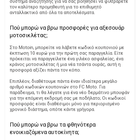
σύστημα αναζήτησης για να σας βοηθήσει να φιλτράρετε
τον καλύτερο προμηθευτή για το επιθυμητό
ανταλλακτικό από όλα τα αποτελέσματα.
Πού μπορώ να βρω προσφορές για αξεσουάρ
μοτοσικλέτας;
Στο Motoin, μπορείτε να λάβετε κωδικό κουπονιού με
έκπτωση 10 ευρώ για την πρώτη σας παραγγελία. Είτε
πρόκειται να παραγγείλετε ένα γιλέκο ασφαλείας, ένα
κράνος μοτοσικλέτας ή μια νέα τσάντα ουράς, αυτή η
προσφορά αξίζει πάντα τον κόπο.
Επιπλέον, διαθέτουμε πάντα έναν ιδιαίτερα μεγάλο
αριθμό κωδικών κουπονιών στο FC Moto. Για
παράδειγμα, τι θα λέγατε για ένα νέο δερμάτινο μπουφάν
για την επόμενη εκδρομή σας με ποδήλατο; Οι κωδικοί
προσφοράς είναι διαθέσιμοι μόνο για περιορισμένο
χρονικό διάστημα, οπότε κάντε γρήγορα.
Πού μπορώ να βρω τα φθηνότερα
ενοικιαζόμενα αυτοκίνητα;