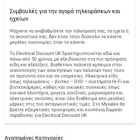
Συμβουλές για την αγορά τηλεοράσεων και
ηχείων
Ψάχνετε να αναβαθμίσετε την τηλεόρασή σας, τα ηχεία ή
τα ακουστικά σας; Δεν είναι τόσο δύσκολο να κάνετε
μεγάλες οικονομίες όταν το κάνετε.
Το Electrical Discount UK δραστηριοποιείται εδώ και
πάνω από 50 χρόνια, με εξειδίκευση στα πιο πρόσφατα
είδη και εξελίξεις. Διαθέτουν πολυετή εμπειρία στην
ικανοποίηση των απαιτήσεων των πελατών τους τόσο
σε προϊόντα όσο και σε υπηρεσίες. Ηλεκτρικά είδη
όπως τηλεοράσεις – βίντεο – DVD – συστήματα Hi-Fi και
βιντεοκάμερες, καθώς και οικιακές συσκευές όπως
οικιακά πλυντήρια, ψυγεία, κουζίνες, μικροκύματα και
ηλεκτρικές σκούπες, είναι όλα διαθέσιμα από μεγάλες
μάρκες στις πιο ανταγωνιστικές τιμές. Στο Mysales θα
βρείτε εξαιρετικές προσφορές και κουπόνια δωρεάν
παράδοσης για Electrical Discount UK.
Aγαπημένες Κατηγορίες