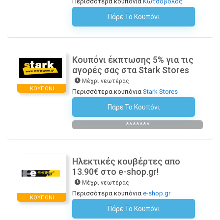
Περισσότερα κουπόνια
Κωτσόβολος
Πάρε Το Κουπόνι
H Έκπτωση Εφαρμόζεται Αυτόματα Στο Καλάθι Αγορών!
Κουπόνι έκπτωσης 5% για τις
αγορές σας στα Stark Stores
Μέχρι νεωτέρας
ΚΟΥΠΌΝΙ
Περισσότερα κουπόνια
Stark Stores
Πάρε Το Κουπόνι
Εγγραφείτε Στο Newsletter
*******
Ηλεκτικές κουβέρτες απο
13.90€ στο e-shop.gr!
Μέχρι νεωτέρας
Περισσότερα κουπόνια
e-shop.gr
ΚΟΥΠΌΝΙ
Πάρε Το Κουπόνι
H Έκπτωση Εφαρμόζεται Αυτόματα Στο Καλάθι Αγορών!