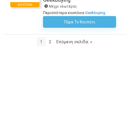
ΚΟΥΠΌΝΙ
Μέχρι νεωτέρας
Περισσότερα κουπόνια
Geekbuying
Πάρε Το Κουπόνι
H Έκπτωση Εφαρμόζεται Αυτόματα Στο Καλάθι Αγορών!
1
2
Επόμενη σελίδα: »