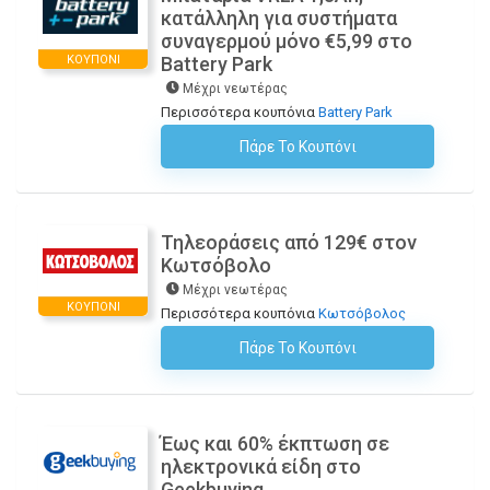
κατάλληλη για συστήματα
συναγερμού μόνο €5,99 στο
ΚΟΥΠΌΝΙ
Battery Park
Μέχρι νεωτέρας
Περισσότερα κουπόνια
Battery Park
Πάρε Το Κουπόνι
H Έκπτωση Εφαρμόζεται Αυτόματα Στο Καλάθι Αγορών!
Τηλεοράσεις από 129€ στον
Κωτσόβολο
Μέχρι νεωτέρας
ΚΟΥΠΌΝΙ
Περισσότερα κουπόνια
Κωτσόβολος
Πάρε Το Κουπόνι
H Έκπτωση Εφαρμόζεται Αυτόματα Στο Καλάθι Αγορών!
Έως και 60% έκπτωση σε
ηλεκτρονικά είδη στο
Geekbuying