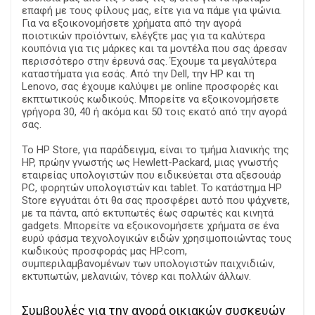
επαφή με τους φίλους μας, είτε για να πάμε για ψώνια.
Για να εξοικονομήσετε χρήματα από την αγορά
ποιοτικών προϊόντων, ελέγξτε μας για τα καλύτερα
κουπόνια για τις μάρκες και τα μοντέλα που σας άρεσαν
περισσότερο στην έρευνά σας. Έχουμε τα μεγαλύτερα
καταστήματα για εσάς. Από την Dell, την HP και τη
Lenovo, σας έχουμε καλύψει με online προσφορές και
εκπτωτικούς κωδικούς. Μπορείτε να εξοικονομήσετε
γρήγορα 30, 40 ή ακόμα και 50 τοις εκατό από την αγορά
σας.
Το HP Store, για παράδειγμα, είναι το τμήμα λιανικής της
HP, πρώην γνωστής ως Hewlett-Packard, μιας γνωστής
εταιρείας υπολογιστών που ειδικεύεται στα αξεσουάρ
PC, φορητών υπολογιστών και tablet. Το κατάστημα HP
Store εγγυάται ότι θα σας προσφέρει αυτό που ψάχνετε,
με τα πάντα, από εκτυπωτές έως σαρωτές και κινητά
gadgets. Μπορείτε να εξοικονομήσετε χρήματα σε ένα
ευρύ φάσμα τεχνολογικών ειδών χρησιμοποιώντας τους
κωδικούς προσφοράς μας HP.com,
συμπεριλαμβανομένων των υπολογιστών παιχνιδιών,
εκτυπωτών, μελανιών, τόνερ και πολλών άλλων.
Συμβουλές για την αγορά οικιακών συσκευών