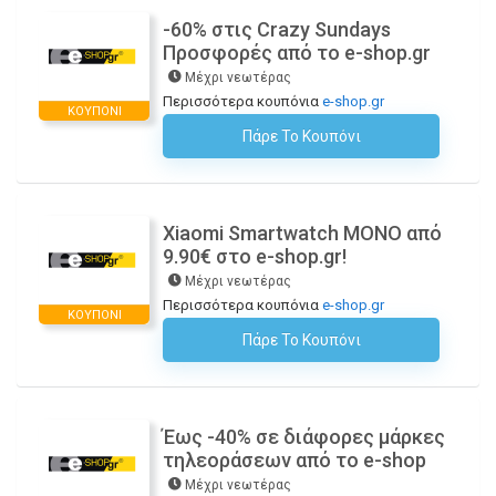
-60% στις Crazy Sundays
Προσφορές από το e-shop.gr
Μέχρι νεωτέρας
Περισσότερα κουπόνια
e-shop.gr
ΚΟΥΠΌΝΙ
Πάρε Το Κουπόνι
H Έκπτωση Εφαρμόζεται Αυτόματα Στο Καλάθι Αγορών!
Xiaomi Smartwatch ΜΟΝΟ από
9.90€ στο e-shop.gr!
Μέχρι νεωτέρας
Περισσότερα κουπόνια
e-shop.gr
ΚΟΥΠΌΝΙ
Πάρε Το Κουπόνι
H Έκπτωση Εφαρμόζεται Αυτόματα Στο Καλάθι Αγορών!
Έως -40% σε διάφορες μάρκες
τηλεοράσεων από το e-shop
Μέχρι νεωτέρας