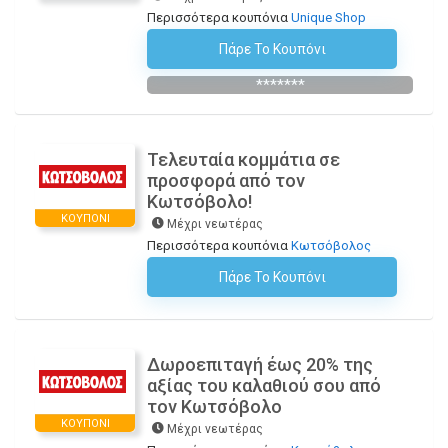
Περισσότερα κουπόνια
Unique Shop
Πάρε Το Κουπόνι
15OFF
*******
Τελευταία κομμάτια σε
προσφορά από τον
Κωτσόβολο!
ΚΟΥΠΌΝΙ
Μέχρι νεωτέρας
Περισσότερα κουπόνια
Κωτσόβολος
Πάρε Το Κουπόνι
H Έκπτωση Εφαρμόζεται Αυτόματα Στο Καλάθι Αγορών!
Δωροεπιταγή έως 20% της
αξίας του καλαθιού σου από
τον Κωτσόβολο
ΚΟΥΠΌΝΙ
Μέχρι νεωτέρας