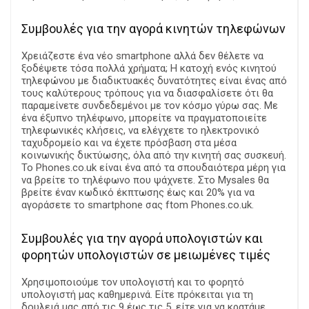
Συμβουλές για την αγορά κινητών τηλεφώνων
Χρειάζεστε ένα νέο smartphone αλλά δεν θέλετε να
ξοδέψετε τόσα πολλά χρήματα; Η κατοχή ενός κινητού
τηλεφώνου με διαδικτυακές δυνατότητες είναι ένας από
τους καλύτερους τρόπους για να διασφαλίσετε ότι θα
παραμείνετε συνδεδεμένοι με τον κόσμο γύρω σας. Με
ένα έξυπνο τηλέφωνο, μπορείτε να πραγματοποιείτε
τηλεφωνικές κλήσεις, να ελέγχετε το ηλεκτρονικό
ταχυδρομείο και να έχετε πρόσβαση στα μέσα
κοινωνικής δικτύωσης, όλα από την κινητή σας συσκευή.
Το Phones.co.uk είναι ένα από τα σπουδαιότερα μέρη για
να βρείτε το τηλέφωνο που ψάχνετε. Στο Mysales θα
βρείτε έναν κωδικό έκπτωσης έως και 20% για να
αγοράσετε το smartphone σας ftom Phones.co.uk.
Συμβουλές για την αγορά υπολογιστών και
φορητών υπολογιστών σε μειωμένες τιμές
Χρησιμοποιούμε τον υπολογιστή και το φορητό
υπολογιστή μας καθημερινά. Είτε πρόκειται για τη
δουλειά μας από τις 9 έως τις 5, είτε για να κρατάμε