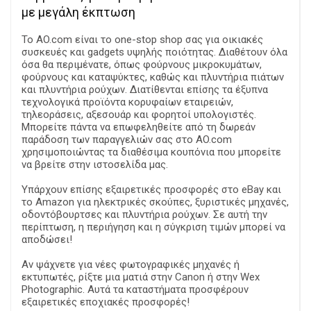
με μεγάλη έκπτωση
Το AO.com είναι το one-stop shop σας για οικιακές
συσκευές και gadgets υψηλής ποιότητας. Διαθέτουν όλα
όσα θα περιμένατε, όπως φούρνους μικροκυμάτων,
φούρνους και καταψύκτες, καθώς και πλυντήρια πιάτων
και πλυντήρια ρούχων. Διατίθενται επίσης τα έξυπνα
τεχνολογικά προϊόντα κορυφαίων εταιρειών,
τηλεοράσεις, αξεσουάρ και φορητοί υπολογιστές.
Μπορείτε πάντα να επωφεληθείτε από τη δωρεάν
παράδοση των παραγγελιών σας στο AO.com
χρησιμοποιώντας τα διαθέσιμα κουπόνια που μπορείτε
να βρείτε στην ιστοσελίδα μας.
Υπάρχουν επίσης εξαιρετικές προσφορές στο eBay και
το Amazon για ηλεκτρικές σκούπες, ξυριστικές μηχανές,
οδοντόβουρτσες και πλυντήρια ρούχων. Σε αυτή την
περίπτωση, η περιήγηση και η σύγκριση τιμών μπορεί να
αποδώσει!
Αν ψάχνετε για νέες φωτογραφικές μηχανές ή
εκτυπωτές, ρίξτε μια ματιά στην Canon ή στην Wex
Photographic. Αυτά τα καταστήματα προσφέρουν
εξαιρετικές εποχιακές προσφορές!