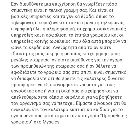
Εάν διευθύνετε μια επιχείρηση θα γνωρίζετε πόσο
σημαντική είναι η τελική γραμμή σας. Και είναι οι
βασικές υπηρεσίες και τα γενικά έξοδα, όπως το
τηλέφωνο, η ευρυζωνικότητα και η κινητή τηλεφωνία,
η γραφική ύλη, η πληροφορική, οι χρηματοοικονομικές
υπηρεσίες και η ασφάλιση, τα έπιπλα γραφείου και οι
υπηρεσίες κοινής ωφέλειας, που όλα αυτά μπορούν να
φάνε τα κέρδη σας. Ανεξάρτητα από το αν είστε
ιδιοκτήτης μιας μικρής ή μεσαίας επιχείρησης, μιας
μεγάλης εταιρείας, αν είστε υπεύθυνος για την αγορά
των προμηθειών της εταιρείας σας ή αν θέλετε να
εφοδιάσετε το γραφείο σας στο σπίτι, είναι σημαντικό
να διασφαλίσετε ότι θα βρείτε τις καλύτερες δυνατές
προσφορές, να εξοικονομήσετε χρήματα για τους
εργοδότες σας ή για τη δική σας επιχείρηση και να
απελευθερώσετε κάποια κεφάλαια για να βοηθήσετε
τον οργανισμό σας να πετύχει. Είμαστε σίγουροι ότι θα
ανακαλύψετε τον καλύτερο εκπτωτικό κωδικό για το
αγαπημένο σας κατάστημα στην κατηγορία “Προμήθειες
γραφείου” στο Mysales.