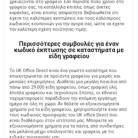
χρειάζονται στο γραφείο. Εάν περνάτε πολύ χρόνο στο
γραφείο σας, τα κατάλληλα έπιπλα, όπως άνετες
καρέκλες, είναι επίσης απαραίτητα. Βεβαιωθείτε ότι
έχετε τις καλύτερες εκπτώσεις και τους καλύτερους
κωδικούς κουπονιών για την αγορά σας, ώστε να έχετε
την καλύτερη σχέση ποιότητας-τιμής.
Περισσότερες συμβουλές για έναν
κωδικό έκπτωσης σε καταστήματα με
είδη γραφείου
Το UK Office Direct είναι ένα γνωστό κατάστημα που
επικεντρώνεται σε προϊόντα γραφείου για μικρές και
μεσαίες επιχειρήσεις. Διαθέτει μια μεγάλη ποικιλία από
πάνω από 29.000 είδη γραφείου, όπως γραφική ύλη,
έπιπλα γραφείου και τεχνολογία. Επίσης, οι εθνικοί
ταχυμεταφορείς παραδίδουν την επόμενη εργάσιμη
ημέρα σε όλη τη χώρα. Αν θέλετε να εξοικονομήσετε
χρήματα για τα είδη γραφείου, χρησιμοποιήστε έναν από
τους κωδικούς προσφοράς του UK office Direct που
είναι διαθέσιμοι στον ιστότοπό μας. Μπορείτε να
εξοικονομήσετε χρήματα για τα πάντα, από συνδετήρες
και μελάνια μέχρι υπολογιστές και γραφεία, με τις
ειδικές προσφορές μας.