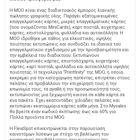
Η MOO είναι ένας διαδικτυακός έμπορος λιανικής
πώλησης γραφικής ύλης. Παράγει εξατομικευμένες
επαγγελματικές κάρτες, μικρές επαγγελματικές κάρτες
(που ονομάζονται MiniCards), καρτ ποστάλ, ευχετήριες
κάρτες, επιστολόχαρτα, φυλλάδια και αυτοκόλλητα. Η
MOO ιδρύθηκε με πάθος για ελκυστικές, υψηλής
ποιότητας εκτυπώσεις και συνδυάζει τα ιδανικά του
επαγγελματικού σχεδιασμού με την προσβασιμότητα και
την εμβέλεια του διαδικτύου. Εκτυπώνουν
επαγγελματικές κάρτες, επιστολόχαρτα, ευχετήριες
κάρτες, καρτ ποστάλ, φυλλάδια και αυτοκόλλητα υψηλής
ποιότητας. Η τεχνολογία “Printfinity” της MOO, η οποία
εκκρεμεί για την κατοχύρωση πατέντας, επιτρέπει στους
πελάτες να προβάλλουν την επιχείρησή τους ή την
επωνυμία τους, τα αγαθά ή την προσωπικότητά τους,
εκτυπώνοντας μια ξεχωριστή εικόνα σε κάθε κάρτα σε
ένα πακέτο. Έχει εκατοντάδες χιλιάδες πελάτες και
εκτυπώνει εκατομμύρια κάρτες κάθε μήνα. Στο Mysales
θα βρείτε έναν κωδικό έκπτωσης έως και 60% για
Πολλά προϊόντα στο MOO.
Η FlexiSpot επικεντρώνεται στην παρουσίαση
καινοτόμων λύσεων με στόχο τη βελτίωση του
εργασιακού περιβάλλοντος που ενισχύουν την