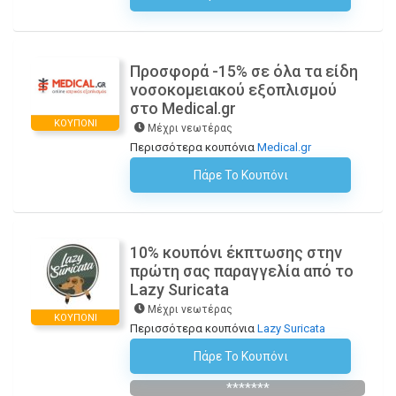
Προσφορά -15% σε όλα τα είδη
νοσοκομειακού εξοπλισμού
στο Medical.gr
ΚΟΥΠΌΝΙ
Μέχρι νεωτέρας
Περισσότερα κουπόνια
Medical.gr
Πάρε Το Κουπόνι
H Έκπτωση Εφαρμόζεται Αυτόματα Στο Καλάθι Αγορών!
10% κουπόνι έκπτωσης στην
πρώτη σας παραγγελία από το
Lazy Suricata
Μέχρι νεωτέρας
ΚΟΥΠΌΝΙ
Περισσότερα κουπόνια
Lazy Suricata
Πάρε Το Κουπόνι
Εγγραφείτε Στο Newsletter
*******