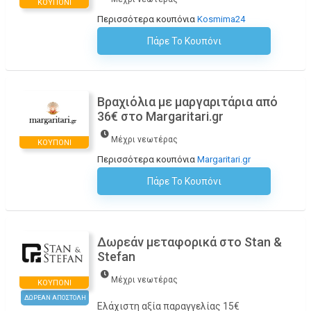
ΚΟΥΠΌΝΙ
Περισσότερα κουπόνια
Kosmima24
Πάρε Το Κουπόνι
H Έκπτωση Εφαρμόζεται Αυτόματα Στο Καλάθι Αγορών!
Βραχιόλια με μαργαριτάρια από
36€ στο Margaritari.gr
Μέχρι νεωτέρας
ΚΟΥΠΌΝΙ
Περισσότερα κουπόνια
Margaritari.gr
Πάρε Το Κουπόνι
H Έκπτωση Εφαρμόζεται Αυτόματα Στο Καλάθι Αγορών!
Δωρεάν μεταφορικά στο Stan &
Stefan
Μέχρι νεωτέρας
ΚΟΥΠΌΝΙ
ΔΩΡΕΑΝ ΑΠΟΣΤΟΛΗ
Ελάχιστη αξία παραγγελίας 15€