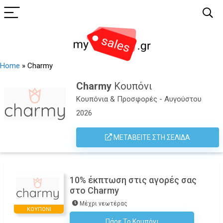
Home
»
Charmy
Charmy
Κουπόνι
Κουπόνια & Προσφορές - Αυγούστου
2026
ΜΕΤΑΒΕΊΤΕ ΣΤΗ ΣΕΛΊΔΑ
10% έκπτωση στις αγορές σας
στο Charmy
Μέχρι νεωτέρας
ΚΟΥΠΌΝΙ
Πάρε Το Κουπόνι
Εγγραφείτε Στο Newsletter