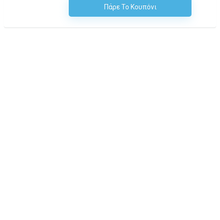
Πάρε Το Κουπόνι
H Έκπτωση Εφαρμόζεται Αυτόματα Στο Καλάθι Αγορών!