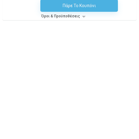
Πάρε Το Κουπόνι
H Έκπτωση Εφαρμόζεται Αυτόματα Στο Καλάθι Αγορών!
Όροι & Προϋποθέσεις