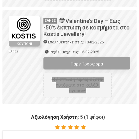
Valentine’s Day – Έως
ΈΛΗΞΕ
-50% έκπτωση σε κοσμήματα στο
Kostis Jewellery!
Επαληθεύτηκε στις: 13-02-2025
ΚΟΥΠΌΝΙ
Έληξε
Ισχύει μέχρι τις: 16-02-2025
Πάρε Προσφορά
H έκπτωση εφαρμόζεται
αυτόματα στο καλάθι
αγορών!
Αξιολόγηση Χρήστη:
5
(
1
ψήφοι)