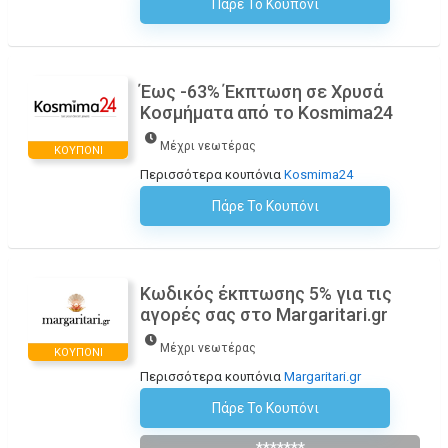
Πάρε Το Κουπόνι
H Έκπτωση Εφαρμόζεται Αυτόματα Στο Καλάθι Αγορών!
Έως -63% Έκπτωση σε Χρυσά
Κοσμήματα από το Kosmima24
Μέχρι νεωτέρας
ΚΟΥΠΌΝΙ
Περισσότερα κουπόνια
Kosmima24
Πάρε Το Κουπόνι
H Έκπτωση Εφαρμόζεται Αυτόματα Στο Καλάθι Αγορών!
Κωδικός έκπτωσης 5% για τις
αγορές σας στο Margaritari.gr
Μέχρι νεωτέρας
ΚΟΥΠΌΝΙ
Περισσότερα κουπόνια
Margaritari.gr
Πάρε Το Κουπόνι
Εγγραφείτε Στο Newsletter