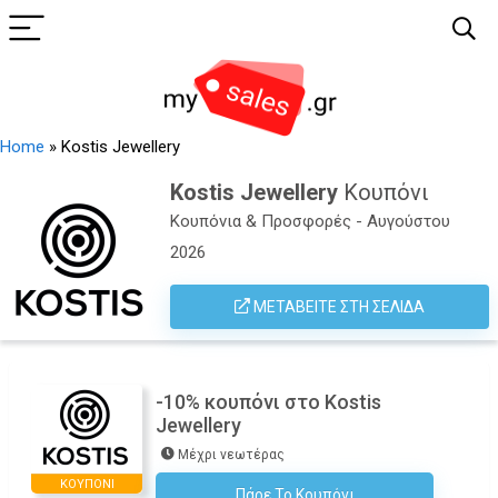
Home
»
Kostis Jewellery
Kostis Jewellery
Κουπόνι
Κουπόνια & Προσφορές - Αυγούστου
2026
ΜΕΤΑΒΕΊΤΕ ΣΤΗ ΣΕΛΊΔΑ
-10% κουπόνι στο Kostis
Jewellery
Μέχρι νεωτέρας
ΚΟΥΠΌΝΙ
Πάρε Το Κουπόνι
Εγγραφείτε Στο Newsletter