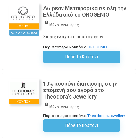
Δωρεάν Μεταφορικά σε όλη την
Ελλάδα από το OROGENIO
Μέχρι νεωτέρας
ΚΟΥΠΌΝΙ
ΔΩΡΕΑΝ ΑΠΟΣΤΟΛΗ
Χωρίς ελάχιστο ποσό αγορών
Περισσότερα κουπόνια
OROGENIO
Πάρε Το Κουπόνι
H Έκπτωση Εφαρμόζεται Αυτόματα Στο Καλάθι Αγορών!
10% κουπόνι έκπτωσης στην
επόμενή σου αγορά στο
Theodora’s Jewellery
ΚΟΥΠΌΝΙ
Μέχρι νεωτέρας
Περισσότερα κουπόνια
Theodora's Jewellery
Πάρε Το Κουπόνι
H Έκπτωση Εφαρμόζεται Αυτόματα Στο Καλάθι Αγορών!