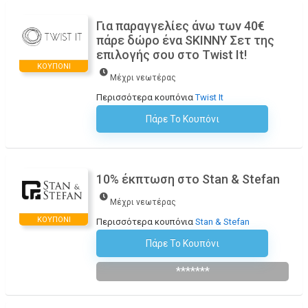
Για παραγγελίες άνω των 40€
πάρε δώρο ένα SKINNY Σετ της
επιλογής σου στο Twist It!
ΚΟΥΠΌΝΙ
Μέχρι νεωτέρας
Περισσότερα κουπόνια
Twist It
Πάρε Το Κουπόνι
H Έκπτωση Εφαρμόζεται Αυτόματα Στο Καλάθι Αγορών!
10% έκπτωση στο Stan & Stefan
Μέχρι νεωτέρας
ΚΟΥΠΌΝΙ
Περισσότερα κουπόνια
Stan & Stefan
Πάρε Το Κουπόνι
Εγγραφείτε Στο Newsletter
*******