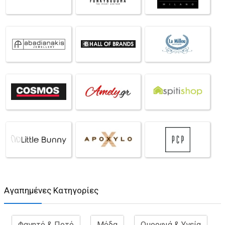
Aγαπημένες Κατηγορίες
Φαγητό & Ποτό
Μόδα
Ομορφιά & Υγεία