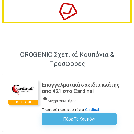
OROGENIO Σχετικά Κουπόνια &
Προσφορές
Επαγγελματικά σακίδια πλάτης
από €21 στο Cardinal
Μέχρι νεωτέρας
ΚΟΥΠΌΝΙ
Περισσότερα κουπόνια
Cardinal
Πάρε Το Κουπόνι
H Έκπτωση Εφαρμόζεται Αυτόματα Στο Καλάθι Αγορών!