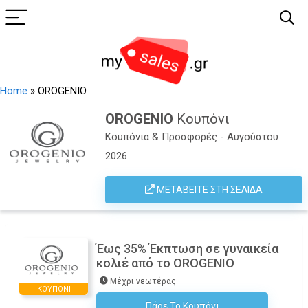
Home
»
OROGENIO
OROGENIO
Κουπόνι
Κουπόνια & Προσφορές - Αυγούστου
2026
ΜΕΤΑΒΕΊΤΕ ΣΤΗ ΣΕΛΊΔΑ
Έως 35% Έκπτωση σε γυναικεία
κολιέ από το OROGENIO
Μέχρι νεωτέρας
ΚΟΥΠΌΝΙ
Πάρε Το Κουπόνι
H Έκπτωση Εφαρμόζεται Αυτόματα Στο Καλάθι Αγορών!