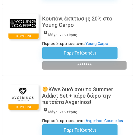
Κουπόνι έκπτωσης 20% στο
Young Carpo
Μέχρι νεωτέρας
ΚΟΥΠΌΝΙ
Περισσότερα κουπόνια
Young Carpo
Πάρε Το Κουπόνι
Εγγραφείτε Στο Newsletter
*******
Κάνε δικό σου το Summer
Addict Set + πάρε δώρο την
πετσέτα Avgerinos!
ΚΟΥΠΌΝΙ
Μέχρι νεωτέρας
Περισσότερα κουπόνια
Avgerinos Cosmetics
Πάρε Το Κουπόνι
H Έκπτωση Εφαρμόζεται Αυτόματα Στο Καλάθι Αγορών!