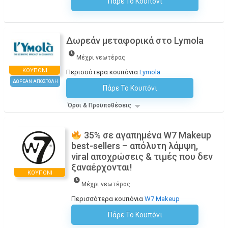
Πάρε Το Κουπόνι
H Έκπτωση Εφαρμόζεται Αυτόματα Στο Καλάθι Αγορών!
Δωρεάν μεταφορικά στο Lymola
Μέχρι νεωτέρας
ΚΟΥΠΌΝΙ
Περισσότερα κουπόνια
Lymola
ΔΩΡΕΑΝ ΑΠΟΣΤΟΛΗ
Πάρε Το Κουπόνι
H Έκπτωση Εφαρμόζεται Αυτόματα Στο Καλάθι Αγορών!
Όροι & Προϋποθέσεις
35% σε αγαπημένα W7 Makeup
best-sellers – απόλυτη λάμψη,
viral αποχρώσεις & τιμές που δεν
ξαναέρχονται!
ΚΟΥΠΌΝΙ
Μέχρι νεωτέρας
Περισσότερα κουπόνια
W7 Makeup
Πάρε Το Κουπόνι
H Έκπτωση Εφαρμόζεται Αυτόματα Στο Καλάθι Αγορών!