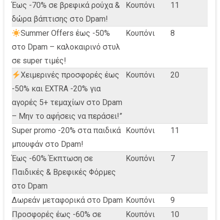
Έως -70% σε βρεφικά ρούχα &
Κουπόνι
11
δώρα βάπτισης στο Dpam!
Summer Offers έως -50%
Κουπόνι
8
στο Dpam – καλοκαιρινό στυλ
σε super τιμές!
Χειμερινές προσφορές έως
Κουπόνι
20
-50% και EXTRA -20% για
αγορές 5+ τεμαχίων στο Dpam
– Μην το αφήσεις να περάσει!”
Super promo -20% στα παιδικά
Κουπόνι
11
μπουφάν στο Dpam!
Έως -60% Έκπτωση σε
Κουπόνι
7
Παιδικές & Βρεφικές Φόρμες
στο Dpam
Δωρεάν μεταφορικά στο Dpam
Κουπόνι
9
Προσφορές έως -60% σε
Κουπόνι
10