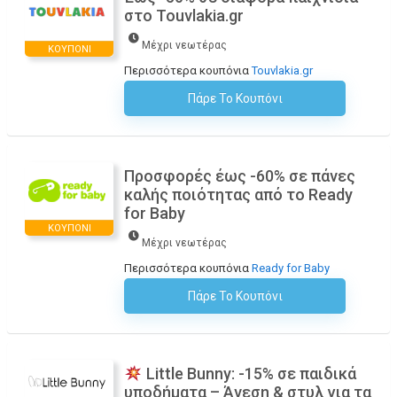
στο Touvlakia.gr
Μέχρι νεωτέρας
ΚΟΥΠΌΝΙ
Περισσότερα κουπόνια
Touvlakia.gr
Πάρε Το Κουπόνι
H Έκπτωση Εφαρμόζεται Αυτόματα Στο Καλάθι Αγορών!
Προσφορές έως -60% σε πάνες
καλής ποιότητας από το Ready
for Baby
ΚΟΥΠΌΝΙ
Μέχρι νεωτέρας
Περισσότερα κουπόνια
Ready for Baby
Πάρε Το Κουπόνι
H Έκπτωση Εφαρμόζεται Αυτόματα Στο Καλάθι Αγορών!
Little Bunny: -15% σε παιδικά
υποδήματα – Άνεση & στυλ για τα