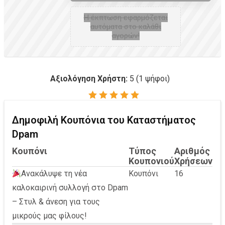
H έκπτωση εφαρμόζεται
αυτόματα στο καλάθι
αγορών!
Αξιολόγηση Χρήστη:
5
(
1
ψήφοι)
Δημοφιλή Κουπόνια του Καταστήματος
Dpam
Κουπόνι
Τύπος
Αριθμός
Κουπονιού
Χρήσεων
Ανακάλυψε τη νέα
Κουπόνι
16
καλοκαιρινή συλλογή στο Dpam
– Στυλ & άνεση για τους
μικρούς μας φίλους!